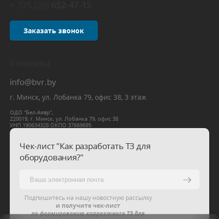
+ 375 (29)
652-47-15
Заказать звонок
Контакты
info@bvr.by
г. Минск, ул. Лобанка 79, офис 38, 3 этаж
ОДО "Бел-Аявр",
220019, г. Минск, ул. Лобанка 79, офис 38
УНП 190634328 ОКПО 37669695
Чек-лист "Как разработать ТЗ для
оборудования?"
Подпишитесь на нашу новостную рассылку
и получите чек-лист
по формированию корректного ТЗ для