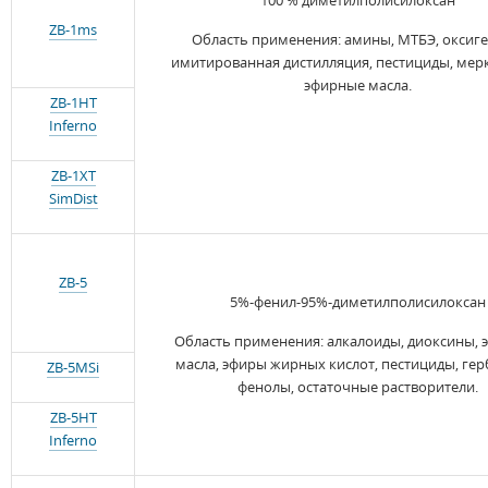
100 % диметилполисилоксан
ZB-1ms
Область применения: амины, МТБЭ, оксиге
имитированная дистилляция, пестициды, мер
эфирные масла.
ZB-1HT
Inferno
ZB-1XT
SimDist
ZB-5
5%-фенил-95%-диметилполисилоксан
Область применения: алкалоиды, диоксины,
масла, эфиры жирных кислот, пестициды, ге
ZB-5MSi
фенолы, остаточные растворители.
ZB-5HT
Inferno