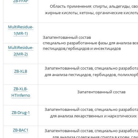
ZB-FFAP
Область применения: спирты, альдегиды, св
жирные кислоты, кетоны, органические кислот
MultiResidue-
1(MR-1)
Запатентованный состав
специально разработанные фазы для анализа вс
MultiResidue-
пестицидов,гербицидов и инсектицидов
2(MR-2)
Запатентованный состав, специально разработ
ZB-XLB
для анализа пестицидов, гербицидов, полихло
ZB-XLB-
Запатентованный состав
HTInferno
Запатентованный состав, специально разработ
ZB-Drug-1
для анализа лекарственных и наркотических 
ZB-BAC1
Запатентованный состав, специально разработ
для анализа содержания спирта в крови, гли