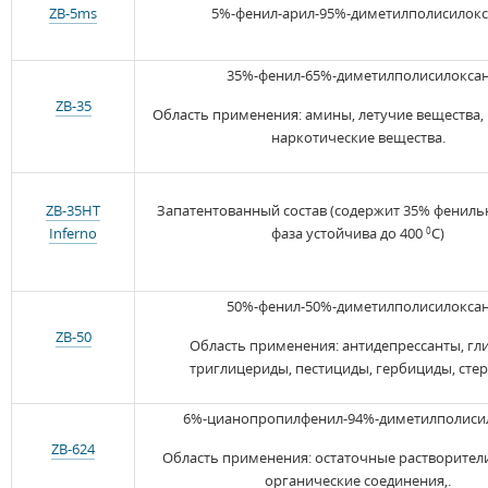
ZB-5ms
5%-фенил-арил-95%-диметилполисилок
35%-фенил-65%-диметилполисилокса
ZB-35
Область применения: амины, летучие вещества,
наркотические вещества.
ZB-35HT
Запатентованный состав (содержит 35% фениль
Inferno
фаза устойчива до 400
С)
0
50%-фенил-50%-диметилполисилокса
ZB-50
Область применения: антидепрессанты, гл
триглицериды, пестициды, гербициды, сте
6%-цианопропилфенил-94%-диметилполиси
ZB-624
Область применения: остаточные растворители
органические соединения,.