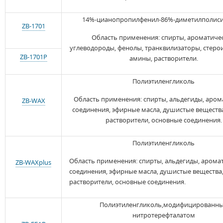
14%-цианопропилфенил-86%-диметилполиси
ZB-1701
Область применения: спирты, ароматиче
углеводороды, фенолы, транквилизаторы, стеро
ZB-1701P
амины, растворители.
Полиэтиленгликоль
Область применения: спирты, альдегиды, аром
ZB-WAX
соединения, эфирные масла, душистые вещества
растворители, основные соединения.
Полиэтиленгликоль
Область применения: спирты, альдегиды, арома
ZB-WAXplus
соединения, эфирные масла, душистые вещества,
растворители, основные соединения.
Полиэтиленгликоль,модифицированн
нитротерефталатом