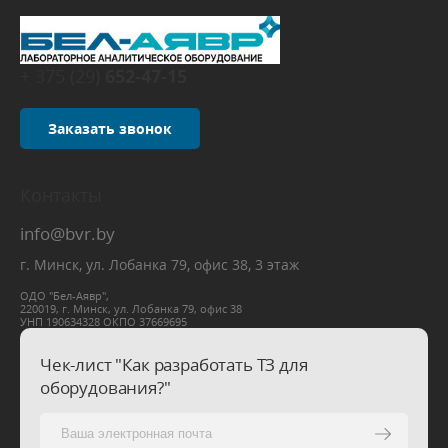
+ 375 (29)
652-47-15
Заказать звонок
Контакты
info@bvr.by
г. Минск, ул. Лобанка 79, офис 38, 3 этаж
ОДО "Бел-Аявр",
220019, г. Минск, ул. Лобанка 79, офис 38
УНП 190634328 ОКПО 37669695
Чек-лист "Как разработать ТЗ для
оборудования?"